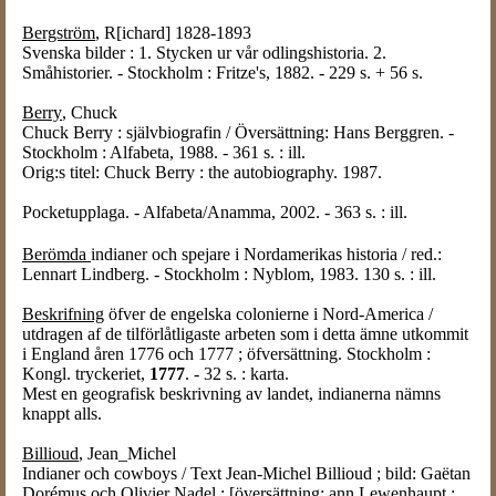
Bergström
, R[ichard] 1828-1893
Svenska bilder : 1. Stycken ur vår odlingshistoria. 2.
Småhistorier. - Stockholm : Fritze's, 1882. - 229 s. + 56 s.
Berry
, Chuck
Chuck Berry : självbiografin / Översättning: Hans Berggren. -
Stockholm : Alfabeta, 1988. - 361 s. : ill.
Orig:s titel: Chuck Berry : the autobiography. 1987.
Pocketupplaga. - Alfabeta/Anamma, 2002. - 363 s. : ill.
Berömda
indianer och spejare i Nordamerikas historia / red.:
Lennart Lindberg. - Stockholm : Nyblom, 1983. 130 s. : ill.
Beskrifning
öfver de engelska colonierne i Nord-America /
utdragen af de tilförlåtligaste arbeten som i detta ämne utkommit
i England åren 1776 och 1777 ; öfversättning. Stockholm :
Kongl. tryckeriet,
1777
. - 32 s. : karta.
Mest en geografisk beskrivning av landet, indianerna nämns
knappt alls.
Billioud
, Jean_Michel
Indianer och cowboys / Text Jean-Michel Billioud ; bild: Gaëtan
Dorémus och Olivier Nadel ; [översättning: ann Lewenhaupt ;