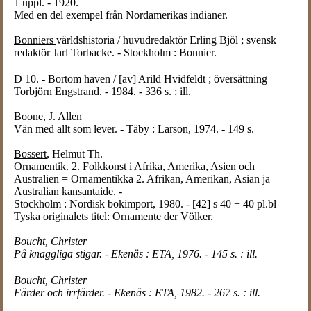
1 uppl. - 1920.
Med en del exempel från Nordamerikas indianer.
Bonniers
världshistoria / huvudredaktör Erling Bjöl ; svensk
redaktör Jarl Torbacke. - Stockholm : Bonnier.
D 10. - Bortom haven / [av] Arild Hvidfeldt ; översättning
Torbjörn Engstrand. - 1984. - 336 s. : ill.
Boone
, J. Allen
Vän med allt som lever. - Täby : Larson, 1974. - 149 s.
Bossert
, Helmut Th.
Ornamentik. 2. Folkkonst i Afrika, Amerika, Asien och
Australien = Ornamentikka 2. Afrikan, Amerikan, Asian ja
Australian kansantaide. -
Stockholm : Nordisk bokimport, 1980. - [42] s 40 + 40 pl.bl
Tyska originalets titel: Ornamente der Völker.
Boucht
, Christer
På knaggliga stigar. - Ekenäs : ETA, 1976. - 145 s. : ill.
Boucht
, Christer
Färder och irrfärder. - Ekenäs : ETA, 1982. - 267 s. : ill.