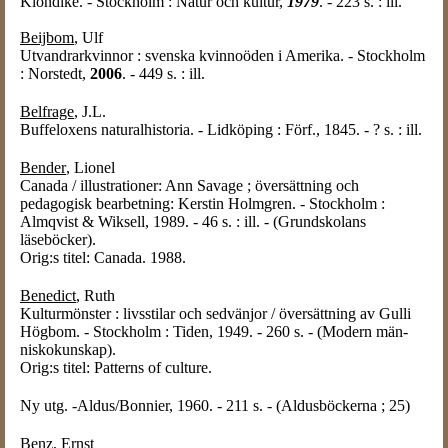
Klondike. - Stockholm : Natur och kultur,
1979
. - 223 s. : ill.
Beijbom
, Ulf
Utvandrarkvinnor : svenska kvinnoöden i Amerika. - Stockholm
: Norstedt,
2006
. - 449 s. : ill.
Belfrage
, J.L.
Buffeloxens naturalhistoria. - Lidköping : Förf., 1845. - ? s. : ill.
Bender
, Lionel
Canada / illustrationer: Ann Savage ; översättning och
pedagogisk bearbetning: Kerstin Holmgren. - Stockholm :
Almqvist & Wiksell, 1989. - 46 s. : ill. - (Grundskolans
läseböcker).
Orig:s titel: Canada. 1988.
Benedict
, Ruth
Kulturmönster : livsstilar och sedvänjor / översättning av Gulli
Högbom. - Stockholm : Tiden, 1949. - 260 s. - (Modern män-
niskokunskap).
Orig:s titel: Patterns of culture.
Ny utg. -Aldus/Bonnier, 1960. - 211 s. - (Aldusböckerna ; 25)
Benz
, Ernst