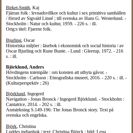
Birket-Smith
, Kaj
Fjärran folk : levnadsvillkor och kultur i sex primitiva samhällen
/ förord av Sigvald Linné ; till svenska av Hans G. Westerlund. -
Stockholm : Natur och kultur, 1959. - 226 s. : ill.
Orig:s titel: Fjaerne folk.
Bjurling
, Oscar
Historiska miljöer : läsebok i ekonomisk och social historia / av
Oscar Bjurling och Rune Bunte. - Lund : Gleerup, 1972. - 216
s. : ill.
Björklund, Anders
Hövdingens totempåle : om konsten att utbyta gåvor. -
Stockholm : Carlsson : Etnografiska museet, 2016. - 220 s. : ill. -
(Kulturperspektiv ; 26)
Björklund
, Ingegerd
Navigation - Jonas Bronck / Ingegerd Björklund. - Stockholm :
Cantatrice, 2014. - 202 s. : ill.
Anmärkning S.149-196: The Jonas Bronck story. Text på
svenska och engelska.
Björk
, Christina
Luddes indianbok / text: Christina Björck ; bild: Lena