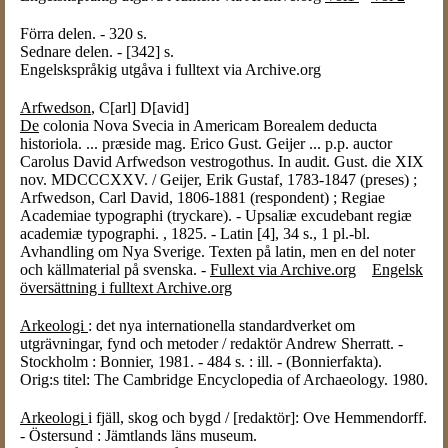
Förra delen. - 320 s.
Sednare delen. - [342] s.
Engelskspråkig utgåva i fulltext via Archive.org
Arfwedson
, C[arl] D[avid]
De
colonia Nova Svecia in Americam Borealem deducta
historiola. ... præside mag. Erico Gust. Geijer ... p.p. auctor
Carolus David Arfwedson vestrogothus. In audit. Gust. die XIX
nov. MDCCCXXV. / Geijer, Erik Gustaf, 1783-1847 (preses) ;
Arfwedson, Carl David, 1806-1881 (respondent) ; Regiae
Academiae typographi (tryckare). - Upsaliæ excudebant regiæ
academiæ typographi. , 1825. - Latin [4], 34 s., 1 pl.-bl.
Avhandling om Nya Sverige. Texten på latin, men en del noter
och källmaterial på svenska. -
Fullext via Archive.org
Engelsk
översättning i fulltext Archive.org
Arkeologi
: det nya internationella standardverket om
utgrävningar, fynd och metoder / redaktör Andrew Sherratt. -
Stockholm : Bonnier, 1981. - 484 s. : ill. - (Bonnierfakta).
Orig:s titel: The Cambridge Encyclopedia of Archaeology. 1980.
Arkeologi
i fjäll, skog och bygd / [redaktör]: Ove Hemmendorff.
- Östersund : Jämtlands läns museum.