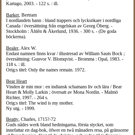
Kartago, 2003. - 122 s. : ill.
Barker
, Bertram
I nordlandets bann : bland trappers och lycksökare i nordliga
Canada / översättning från engelskan av Georg Öberg. -
Stockholm : Åhlén & Åkerlund, 1936. - 300 s. - (De goda
böckerna).
Bealer
, Alex W.
Endast namnen finns kvar / illustrerad av William Sauts Bock ;
översättning: Gunvor V. Blomqvist. - Bromma : Opal, 1983. -
118 s. : ill.
Orig:s titel: Only the names remain. 1972.
Bear Heart
Vinden är min mor : en indiansk schamans liv och lära / Bear
Heart & Molly Larkin ; översatt av Mona Nordin. - Malmö
Richter, 1997. - 264 s.
Orig:s titel: The wind is my mother.
Ny utg. - 1999.
Beatty
, Charles, 1715?-72
Guds nådes werk bland hedningarna, första stycket, som
innefattar en dag-bok, öfwer en twå månaders resa, på gränsorne