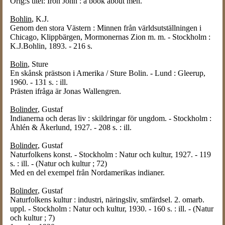
Orig:s titel: Iron John : a book about men.
Bohlin
, K.J.
Genom den stora Västern : Minnen från världsutställningen i
Chicago, Klippbärgen, Mormonernas Zion m. m. - Stockholm :
K.J.Bohlin, 1893. - 216 s.
Bolin
, Sture
En skånsk prästson i Amerika / Sture Bolin. - Lund : Gleerup,
1960. - 131 s. : ill.
Prästen ifråga är Jonas Wallengren.
Bolinder
, Gustaf
Indianerna och deras liv : skildringar för ungdom. - Stockholm :
Åhlén & Åkerlund, 1927. - 208 s. : ill.
Bolinder
, Gustaf
Naturfolkens konst. - Stockholm : Natur och kultur, 1927. - 119
s. : ill. - (Natur och kultur ; 72)
Med en del exempel från Nordamerikas indianer.
Bolinder
, Gustaf
Naturfolkens kultur : industri, näringsliv, smfärdsel. 2. omarb.
uppl. - Stockholm : Natur och kultur, 1930. - 160 s. : ill. - (Natur
och kultur ; 7)