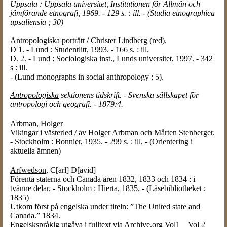
Uppsala : Uppsala universitet, Institutionen för Allmän och
jämförande etnografi, 1969. - 129 s. : ill. - (Studia etnographica
upsaliensia ; 30)
Antropologiska
porträtt / Christer Lindberg (red).
D 1. - Lund : Studentlitt, 1993. - 166 s. : ill.
D. 2. - Lund : Sociologiska inst., Lunds universitet, 1997. - 342
s : ill.
- (Lund monographs in social anthropology ; 5).
Antropologiska
sektionens tidskrift. - Svenska sällskapet för
antropologi och geografi. - 1879:4.
Arbman
, Holger
Vikingar i västerled / av Holger Arbman och Mårten Stenberger.
- Stockholm : Bonnier, 1935. - 299 s. : ill. - (Orientering i
aktuella ämnen)
Arfwedson
, C[arl] D[avid]
Förenta staterna och Canada åren 1832, 1833 och 1834 : i
tvänne delar. - Stockholm : Hierta, 1835. - (Läsebibliotheket ;
1835)
Utkom först på engelska under titeln: ”The United state and
Canada.” 1834.
Engelskspråkig utgåva i fulltext via Archive.org
Vol1
Vol 2