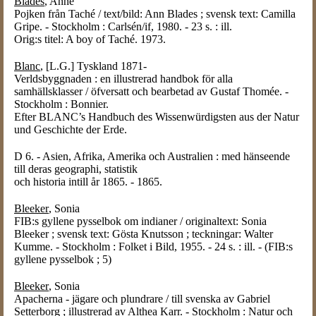
Blades
, Anne
Pojken från Taché / text/bild: Ann Blades ; svensk text: Camilla
Gripe. - Stockholm : Carlsén/if, 1980. - 23 s. : ill.
Orig:s titel: A boy of Taché. 1973.
Blanc
, [L.G.] Tyskland 1871-
Verldsbyggnaden : en illustrerad handbok för alla
samhällsklasser / öfversatt och bearbetad av Gustaf Thomée. -
Stockholm : Bonnier.
Efter BLANC’s Handbuch des Wissenwürdigsten aus der Natur
und Geschichte der Erde.
D 6. - Asien, Afrika, Amerika och Australien : med hänseende
till deras geographi, statistik
och historia intill år 1865. - 1865.
Bleeker
, Sonia
FIB:s gyllene pysselbok om indianer / originaltext: Sonia
Bleeker ; svensk text: Gösta Knutsson ; teckningar: Walter
Kumme. - Stockholm : Folket i Bild, 1955. - 24 s. : ill. - (FIB:s
gyllene pysselbok ; 5)
Bleeker
, Sonia
Apacherna - jägare och plundrare / till svenska av Gabriel
Setterborg ; illustrerad av Althea Karr. - Stockholm : Natur och