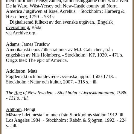
men nuförtiden Pensylvanien, samt nästliggande orter wid älfven
De la Ware, Wäst-Yersey och New-Castle county uti Norra
America / utgifwen af Israel Acrelius. - Stockholm : Harberg &
Hesselberg, 1759. - 533 s.
Digitaliserad fulltext av den svenska utgåvan.
Engelsk
översättning.
Båda
via Archive.org.
Adams
, James Truslow
Amerikanskt epos / illustrationer av M.J. Gallacher ; från
engelskan av Nils Holmberg. - Stockholm : KF, 1939. - 471 s.
Orig:s titel: The epic of America.
Adolfsson
, Mats
Fogdemakt och bondevrede : svenska uppror 1500-1718. -
Stockholm : Natur och kultur, 2007. - 315 s. : ill.
The
Age
of New Sweden. - Stockholm : Livrustkammaren, 1988.
- 131 s. : ill.
Ahlbom
, Bengt
Mästare i det mesta : minnen från Stockholms stadion 1912 till
Los Angeles 1984. - Stockholm : Rabén & Sjögren, 1992. - 224
s. : ill.