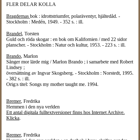
FLER DELAR KOLLA
Bragdernas
bok : idrottstriumfer, polaräventyr, hjältedåd. -
Stockholm : Medén, 1949. - 352 s. : ill.
Brandel
, Torsten
Guld och röda skogar : en bok om Kalifornien / med 22 sidor
planscher. - Stockholm : Natur och kultur, 1953. - 223 s. : ill.
Brando
, Marlon
Sånger mor lärde mig / Marlon Brando ; i samarbete med Robert
Lindsey ;
översättning av Ingvar Skogsberg. - Stockholm : Norstedt, 1995.
- 382 s. : ill.
Orig:s titel: Songs my mother taught me. 1994.
Bremer
, Fredrika
Hemmen i den nya verlden
Ett antal digitala fulltextversioner finns hos Internet Archive.
Klicka
.
Bremer
, Fredrika