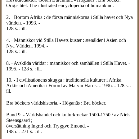
Orig:s titel: The illustrated encyclopedia of humankind.
2. - Bortom Afrika : de första människorna i Stilla havet och Nya
världen. - 1993. -
128 s. : ill.
4. - Människor vid Stilla Havets kuster : stenålder i Asien och
Nya Världen. 1994. -
128 s. : ill.
8. - Avskilda världar : människor och samhällen i Stilla Havet. -
1995. - 128 s. : ill.
10. - I civilisationens skugga : traditionella kulturer i Afrika,
Arktis och Amerika / Förord av Marvin Harris. - 1996. - 128 s. :
ill.
Bra
böckers världshistoria. - Höganäs : Bra böcker.
Band 9. - Världshandel och kulturkrockar 1500-1750 / av Niels
Steensgaard ;
översättning Ingrid och Tryggve Emond. -
1985. - 271 s. : ill.