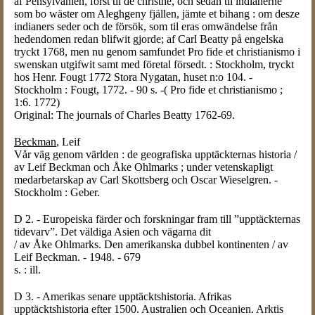
af Pensylvanien, först til de christne, och sedan til indianerne
som bo wäster om Aleghgeny fjällen, jämte et bihang : om desze
indianers seder och de försök, som til eras omwändelse från
hedendomen redan blifwit gjorde; af Carl Beatty på engelska
tryckt 1768, men nu genom samfundet Pro fide et christianismo i
swenskan utgifwit samt med företal försedt. : Stockholm, tryckt
hos Henr. Fougt 1772 Stora Nygatan, huset n:o 104. -
Stockholm : Fougt, 1772. - 90 s. -( Pro fide et christianismo ;
1:6. 1772)
Original: The journals of Charles Beatty 1762-69.
Beckman
, Leif
Vår väg genom världen : de geografiska upptäckternas historia /
av Leif Beckman och Åke Ohlmarks ; under vetenskapligt
medarbetarskap av Carl Skottsberg och Oscar Wieselgren. -
Stockholm : Geber.
D 2. - Europeiska färder och forskningar fram till ”upptäckternas
tidevarv”. Det väldiga Asien och vägarna dit
/ av Åke Ohlmarks. Den amerikanska dubbel kontinenten / av
Leif Beckman. - 1948. - 679
s. : ill.
D 3. - Amerikas senare upptäcktshistoria. Afrikas
upptäcktshistoria efter 1500. Australien och Oceanien. Arktis