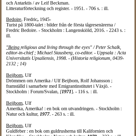
och Antarktis / av Leif Beckman.
Litteraturförteckning och register. - 1951. - 706 s. : ill.
Bedoire
, Fredric
,
1945-
Turist på 1800-talet : bilder från de första tågresenärerna /
Fredric Bedoire. - Stockholm : Langenskiöld, 2016. - 2243 s. :
ill.
"Being
religious and living through the eyes" / Peter Schalk,
editor-in-chief ; Michael Stausberg, co-editor. - Uppsala : Acta
Universitatis Upsaliensis, 1998. - (Historia religionum, 0439-
2132 ; 14)
Beijbom
, Ulf
Drömmen om Amerika / Ulf Beijbom, Rolf Johansson ;
framställd i samarbete med Emigrantinstitutet i Växjö. -
Stockholm : Forum/Svalan,
[
1971
]. - 116 s. : ill.
Beijbom
, Ulf
Amerika, Amerika! : en bok om utvandringen. - Stockholm :
Natur och kultur,
1977
. - 263 s. : ill.
Beijbom
, Ulf
Guldfeber : en bok om guldrusherna till Kalifornien och