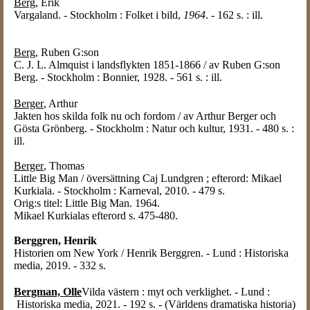
Berg
, Erik
Vargaland. - Stockholm : Folket i bild,
1964
. - 162 s. : ill.
Berg
, Ruben G:son
C. J. L. Almquist i landsflykten 1851-1866 / av Ruben G:son
Berg. - Stockholm : Bonnier, 1928. - 561 s. : ill.
Berger
, Arthur
Jakten hos skilda folk nu och fordom / av Arthur Berger och
Gösta Grönberg. - Stockholm : Natur och kultur, 1931. - 480 s. :
ill.
Berger
, Thomas
Little Big Man / översättning Caj Lundgren ; efterord: Mikael
Kurkiala. - Stockholm : Karneval, 2010. - 479 s.
Orig:s titel: Little Big Man. 1964.
Mikael Kurkialas efterord s. 475-480.
Berggren, Henrik
Historien om New York / Henrik Berggren. - Lund : Historiska
media, 2019. - 332 s.
Bergman, Olle
Vilda västern : myt och verklighet. - Lund :
Historiska media, 2021. - 192 s. - (Världens dramatiska historia)