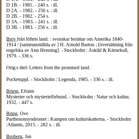
D 1B. - 1981. - 240 s. : ill.
D 2A. - 1982. - 256 s. : ill.
D 2B. - 1982. - 254 s.
D 3A. - 1983. - 241 s. : ill.
D 3B. - 1983. - 256 s. : ill.
Brev
från löftets land. : svenskar berättar om Amerika 1840-
1914 / [sammanställda av ] H. Arnold Barton ; [översättning från
engelska av Ann Henning]. - Stockholm : Askild & Kärnekull,
1979. - 336 s.
Orig:s titel: Letters from the promised land.
Pocketuppl. - Stockholm : Legenda, 1985. - 336 s. : ill.
Briem
, Efraim
Mysterier och mysterieförbund. - Stockholm : Natur och kultur,
1932. - 447 s.
Bring
, Ove
Parthenonsyndromet : Kampen om kulturskatterna. - Stockholm
:Atlantis, 2015. - 282 s. : ill.
Broberg
, Jan