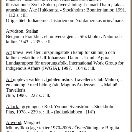
illustrationer: Svein Solem ; översättning: Lennart Tham ; fakta-
granskning: Åke Hultkrantz. - Stockholm : Bonnier junior, 1991.
- 112 s. : ill.
Orig:s titel: Indianerne - historien om Nordamerikas urinvånare.
Arvidson
, Stellan
Benjamin Franklin : ett universalgeni. - Stockholm : Natur och
kultur, 1943. - 235 s. : ill.
Att
kräva livet åter : ursprungsfolk i kamp för sin miljö och
kultur / redaktion: Ulf Johansson Dahre. - Lund : Agora ;
Lundagruppen för ursprungsfolk, International Work Group for
Indigenous Affairs (IWGIA), 1997. - 164 s. : ill.
Att
uppleva världen : [jubileumsbok Traveller's Club Malmö] :
en antologi / med bidrag från Magnus Andersson... - Malmö :
Traveller's
club, 1996. - 227 s. : ill.
Attack
i gryningen / Red. Yvonne Svenström. - Stockholm :
Plus, 1978. - 239 s. : ill. - (Indianklubben ; [14])
Atwood
, Margaret
Mitt nyfikna jag : texter 1970-2005 / Översättning av Birgitta