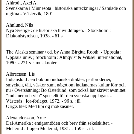
Ahlroth
, Axel A.
Svenskarna i Minnesota : historiska anteckningar / Samlade och
utgifna - Västervik, 1891.
Ahnlund
, Nils
Nya Sverige : de historiska huvuddragen. - Stockholm :
Diakonistyrelsen, 1938. - 61 s.
The
Alaska
seminar / ed. by Anna Birgitta Rooth. - Uppsala :
Uppsala univ. ; Stockholm : Almqvist & Wiksell international,
1980. - 221 s. : musiknoter.
Albrectsen
, Lis
Indianslöjd : en bok om indianska dräkter, pärlbroderier,
smycken, tält, väskor samt något om indianernas kultur förr och
nu / Översättning: Bo Österlund, som också har skrivit avsnittet
”Indianer och vita” speciellt för den svenska upplagan. -
Västerås : Ica-förlaget, 1972. - 96 s. : ill.
Orig:s titel: Med tipi og mokkasiner.
Alexandersson
, Arne
Dal-Amerika : emigrantöden och brev från sekelskiftet. -
Mellerud : Logen Mellerud, 1981. - 159 s. : ill.