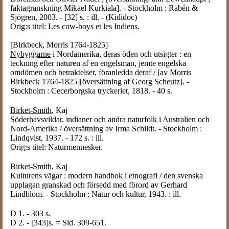
faktagranskning Mikael Kurkiala]. - Stockholm : Rabén &
Sjögren, 2003. - [32] s. : ill. - (Kididoc)
Orig:s titel: Les cow-boys et les Indiens.
[Birkbeck, Morris 1764-1825]
Nybyggarne
i Nordamerika, deras öden och utsigter : en
teckning efter naturen af en engelsman, jemte engelska
omdömen och betraktelser, föranledda deraf / [av Morris
Birkbeck 1764-1825][översättning af Georg Scheutz]. -
Stockholm : Cecerborgska tryckeriet, 1818. - 40 s.
Birket-Smith
, Kaj
Söderhavsvildar, indianer och andra naturfolk i Australien och
Nord-Amerika / översättning av Irma Schildt. - Stockholm :
Lindqvist, 1937. - 172 s. : ill.
Orig:s titel: Naturmennesker.
Birket-Smith
, Kaj
Kulturens vägar : modern handbok i etnografi / den svenska
upplagan granskad och försedd med förord av Gerhard
Lindblom. - Stockholm : Natur och kultur, 1943. : ill.
D 1. - 303 s.
D 2. - [343]s. = Sid. 309-651.