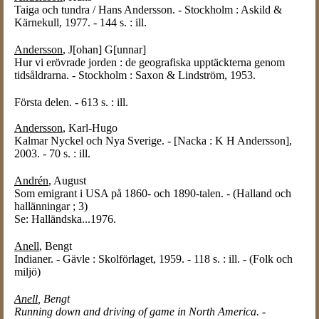
Taiga och tundra / Hans Andersson. - Stockholm : Askild &
Kärnekull, 1977. - 144 s. : ill.
Andersson
, J[ohan] G[unnar]
Hur vi erövrade jorden : de geografiska upptäckterna genom
tidsåldrarna. - Stockholm : Saxon & Lindström, 1953.
Första delen. - 613 s. : ill.
Andersson
, Karl-Hugo
Kalmar Nyckel och Nya Sverige. - [Nacka : K H Andersson],
2003. - 70 s. : ill.
Andrén
, August
Som emigrant i USA på 1860- och 1890-talen. - (Halland och
hallänningar ; 3)
Se: Halländska...1976.
Anell
, Bengt
Indianer. - Gävle : Skolförlaget, 1959. - 118 s. : ill. - (Folk och
miljö)
Anell
, Bengt
Running down and driving of game in North America. -