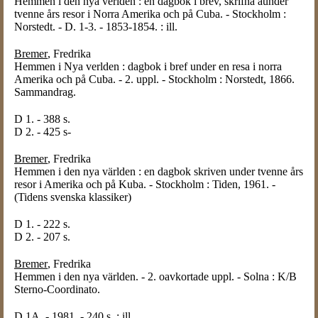
Hemmen i den nya verlden : en dagbok i brev, skrifna aunder
tvenne års resor i Norra Amerika och på Cuba. - Stockholm :
Norstedt. - D. 1-3. - 1853-1854. : ill.
Bremer
, Fredrika
Hemmen i Nya verlden : dagbok i bref under en resa i norra
Amerika och på Cuba. - 2. uppl. - Stockholm : Norstedt, 1866.
Sammandrag.
D 1. - 388 s.
D 2. - 425 s-
Bremer
, Fredrika
Hemmen i den nya världen : en dagbok skriven under tvenne års
resor i Amerika och på Kuba. - Stockholm : Tiden, 1961. -
(Tidens svenska klassiker)
D 1. - 222 s.
D 2. - 207 s.
Bremer
, Fredrika
Hemmen i den nya världen. - 2. oavkortade uppl. - Solna : K/B
Sterno-Coordinato.
D 1A. - 1981. - 240 s. : ill.