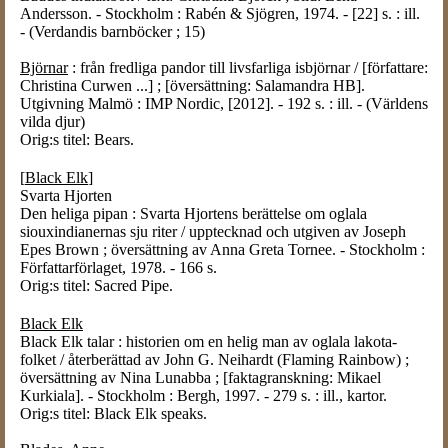
Andersson. - Stockholm : Rabén & Sjögren, 1974. - [22] s. : ill.
- (Verdandis barnböcker ; 15)
Björnar
: från fredliga pandor till livsfarliga isbjörnar / [författare:
Christina Curwen ...] ; [översättning: Salamandra HB].
Utgivning Malmö : IMP Nordic, [2012]. - 192 s. : ill. - (Världens
vilda djur)
Orig:s titel: Bears.
[
Black Elk
]
Svarta Hjorten
Den heliga pipan : Svarta Hjortens berättelse om oglala
siouxindianernas sju riter / upptecknad och utgiven av Joseph
Epes Brown ; översättning av Anna Greta Tornee. - Stockholm :
Författarförlaget, 1978. - 166 s.
Orig:s titel: Sacred Pipe.
Black Elk
Black Elk talar : historien om en helig man av oglala lakota-
folket / återberättad av John G. Neihardt (Flaming Rainbow) ;
översättning av Nina Lunabba ; [faktagranskning: Mikael
Kurkiala]. - Stockholm : Bergh, 1997. - 279 s. : ill., kartor.
Orig:s titel: Black Elk speaks.