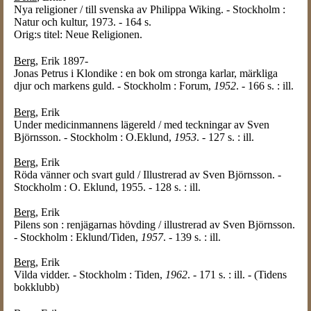
Nya religioner / till svenska av Philippa Wiking. - Stockholm :
Natur och kultur, 1973. - 164 s.
Orig:s titel: Neue Religionen.
Berg
, Erik 1897-
Jonas Petrus i Klondike : en bok om stronga karlar, märkliga
djur och markens guld. - Stockholm : Forum,
1952
. - 166 s. : ill.
Berg
, Erik
Under medicinmannens lägereld / med teckningar av Sven
Björnsson. - Stockholm : O.Eklund,
1953
. - 127 s. : ill.
Berg
, Erik
Röda vänner och svart guld / Illustrerad av Sven Björnsson. -
Stockholm : O. Eklund, 1955. - 128 s. : ill.
Berg
, Erik
Pilens son : renjägarnas hövding / illustrerad av Sven Björnsson.
- Stockholm : Eklund/Tiden,
1957
. - 139 s. : ill.
Berg
, Erik
Vilda vidder. - Stockholm : Tiden,
1962
. - 171 s. : ill. - (Tidens
bokklubb)