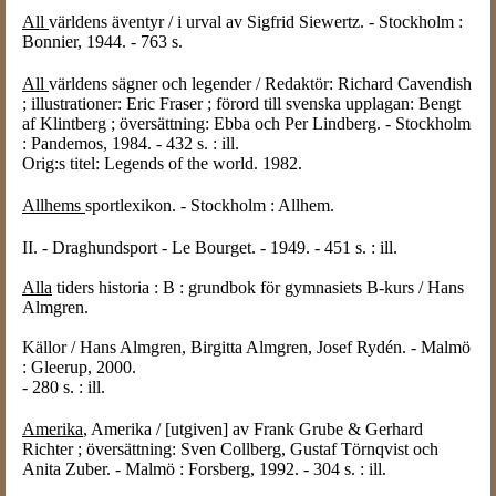
All
världens äventyr / i urval av Sigfrid Siewertz. - Stockholm :
Bonnier, 1944. - 763 s.
All
världens sägner och legender / Redaktör: Richard Cavendish
; illustrationer: Eric Fraser ; förord till svenska upplagan: Bengt
af Klintberg ; översättning: Ebba och Per Lindberg. - Stockholm
: Pandemos, 1984. - 432 s. : ill.
Orig:s titel: Legends of the world. 1982.
Allhems
sportlexikon. - Stockholm : Allhem.
II. - Draghundsport - Le Bourget. - 1949. - 451 s. : ill.
Alla
tiders historia : B : grundbok för gymnasiets B-kurs / Hans
Almgren.
Källor / Hans Almgren, Birgitta Almgren, Josef Rydén. - Malmö
: Gleerup, 2000.
- 280 s. : ill.
Amerika
, Amerika / [utgiven] av Frank Grube & Gerhard
Richter ; översättning: Sven Collberg, Gustaf Törnqvist och
Anita Zuber. - Malmö : Forsberg, 1992. - 304 s. : ill.