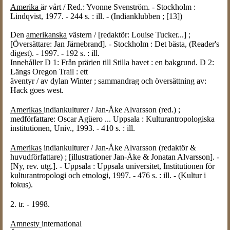
Amerika
är vårt / Red.: Yvonne Svenström. - Stockholm :
Lindqvist, 1977. - 244 s. : ill. - (Indianklubben ; [13])
Den
amerikanska
västern / [redaktör: Louise Tucker...] ;
[Översättare: Jan Järnebrand]. - Stockholm : Det bästa, (Reader's
digest). - 1997. - 192 s. : ill.
Innehåller D 1: Från prärien till Stilla havet : en bakgrund. D 2:
Längs Oregon Trail : ett
äventyr / av dylan Winter ; sammandrag och översättning av:
Hack goes west.
Amerikas
indiankulturer / Jan-Åke Alvarsson (red.) ;
medförfattare: Oscar Agüero ... Uppsala : Kulturantropologiska
institutionen, Univ., 1993. - 410 s. : ill.
Amerikas
indiankulturer / Jan-Åke Alvarsson (redaktör &
huvudförfattare) ; [illustrationer Jan-Åke & Jonatan Alvarsson]. -
[Ny, rev. utg.]. - Uppsala : Uppsala universitet, Institutionen för
kulturantropologi och etnologi, 1997. - 476 s. : ill. - (Kultur i
fokus).
2. tr. - 1998.
Amnesty
international