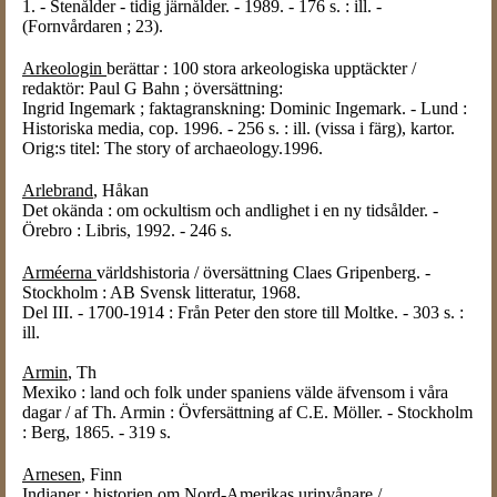
1. - Stenålder - tidig järnålder. - 1989. - 176 s. : ill. -
(Fornvårdaren ; 23).
Arkeologin
berättar : 100 stora arkeologiska upptäckter /
redaktör: Paul G Bahn ; översättning:
Ingrid Ingemark ; faktagranskning: Dominic Ingemark. - Lund :
Historiska media, cop. 1996. - 256 s. : ill. (vissa i färg), kartor.
Orig:s titel: The story of archaeology.1996.
Arlebrand
, Håkan
Det okända : om ockultism och andlighet i en ny tidsålder. -
Örebro : Libris, 1992. - 246 s.
Arméerna
världshistoria / översättning Claes Gripenberg. -
Stockholm : AB Svensk litteratur, 1968.
Del III. - 1700-1914 : Från Peter den store till Moltke. - 303 s. :
ill.
Armin
, Th
Mexiko : land och folk under spaniens välde äfvensom i våra
dagar / af Th. Armin : Övfersättning af C.E. Möller. - Stockholm
: Berg, 1865. - 319 s.
Arnesen
, Finn
Indianer : historien om Nord-Amerikas urinvånare /