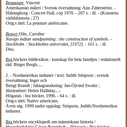
Bounoure
, Vincent
Amerikanskt måleri / Svensk översättning: Ann Zätterström. -
Hälsingborg : Concert Hall, cop 1970. - 207 s. : ill. - (Konstens
världshistoria ; 27)
Orig:s titel: La peinture américaine.
Bower
Olin, Caroline
Navajo indian sandpainting : the construction of symbols. -
Stockholm : Stockholms universitet, [1972]. - 161 s. : ill.
Diss.
Bra
böckers bildlexikon : kunskap för hela familjen / redationellt
råd: Birger Bergh....
2. - Nordamerikas indianer / text: Judith Simpson ; svensk
översättning: Inger och
Bengt Brandt ; faktagranskning: Jan-Öjvind Swahn ;
illustratörer: Helen Halliday....-
Höganäs : bra böcker, 1996. - 64 s. : ill.
Orig:s titel: Native americans.
Även utg. 1999 under uppslag: Simpson, Judith:Nordamerikas
indianer.
Bra
böckers encyklopedi om människans historia /
Huvudredaktör: Göran Burenhult. - Höganäs : Bra böcker.