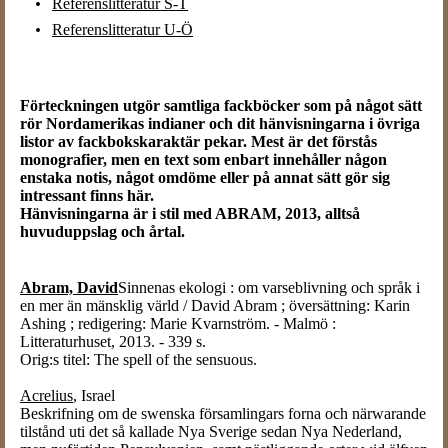
Referenslitteratur S-T
Referenslitteratur U-Ö
Förteckningen utgör samtliga fackböcker som på något sätt
rör Nordamerikas indianer och dit hänvisningarna i övriga
listor av fackbokskaraktär pekar. Mest är det förstås
monografier, men en text som enbart innehåller någon
enstaka notis, något omdöme eller på annat sätt gör sig
intressant finns här.
Hänvisningarna är i stil med ABRAM, 2013, alltså
huvuduppslag och årtal.
Abram, David
Sinnenas ekologi : om varseblivning och språk i
en mer än mänsklig värld / David Abram ; översättning: Karin
Ashing ; redigering: Marie Kvarnström. - Malmö :
Litteraturhuset, 2013. - 339 s.
Orig:s titel: The spell of the sensuous.
Acrelius
, Israel
Beskrifning om de swenska församlingars forna och närwarande
tilstånd uti det så kallade Nya Sverige sedan Nya Nederland,