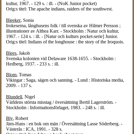
kultur, 1967. - 129 s. : ill. - (NoK Junior pocket)
Orig:s titel: The apache indians, raiders of the southwest.
Bleeker
, Sonia
Irokeserna, långhusens folk / till svenska av Hilmer Persson ;
illustrationer av Althea Karr. - Stockholm : Natur och kultur,
1967. - 124 s. : ill. - [Natur och kulturs pocket-serie] Junior.
Orig:s titel: Indians of the longhouse : the story of the Iroquois.
Blees
, Jakob
Svenska kolonien vid Delaware 1638-1655. - Stockholm :
Hedberg, 1937. - 233 s. : ill.
Blom
, Tomas
Vikingar : Saga, sägen och sanning. - Lund : Historiska media,
2009. - 137 s.
Blundell
, Nigel
Världens största misstag / översättning Bertil Lagerström. -
Stockholm : Informationsförlaget, 1983. - 248 s. : ill.
Bly
, Robert
Järn-Hans : en bok om män / Översättning Lasse Söderberg. -
Västerås : ICA, 1991. - 328 s.