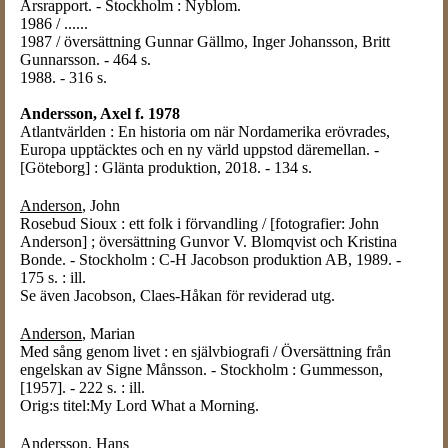
Årsrapport. - Stockholm : Nyblom.
1986 / ......
1987 / översättning Gunnar Gällmo, Inger Johansson, Britt
Gunnarsson. - 464 s.
1988. - 316 s.
Andersson, Axel f. 1978
Atlantvärlden : En historia om när Nordamerika erövrades,
Europa upptäcktes och en ny värld uppstod däremellan. -
[Göteborg] : Glänta produktion, 2018. - 134 s.
Anderson
, John
Rosebud Sioux : ett folk i förvandling / [fotografier: John
Anderson] ; översättning Gunvor V. Blomqvist och Kristina
Bonde. - Stockholm : C-H Jacobson produktion AB, 1989. -
175 s. : ill.
Se även Jacobson, Claes-Håkan för reviderad utg.
Anderson
, Marian
Med sång genom livet : en självbiografi / Översättning från
engelskan av Signe Månsson. - Stockholm : Gummesson,
[1957]. - 222 s. : ill.
Orig:s titel:My Lord What a Morning.
Andersson
, Hans