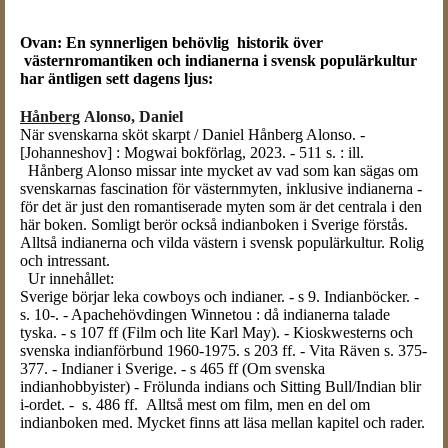
Ovan:
En synnerligen behövlig historik över
västernromantiken och indianerna i svensk populärkultur
har äntligen sett dagens ljus:
Hånberg
Alonso, Daniel
När svenskarna sköt skarpt / Daniel Hånberg Alonso. -
[Johanneshov] : Mogwai bokförlag, 2023. - 511 s. : ill.
Hånberg Alonso missar inte mycket av vad som kan sägas om
svenskarnas fascination för västernmyten, inklusive indianerna -
för det är just den romantiserade myten som är det centrala i den
här boken. Somligt berör också indianboken i Sverige förstås.
Alltså indianerna och vilda västern i svensk populärkultur. Rolig
och intressant.
Ur innehållet:
Sverige börjar leka cowboys och indianer. - s 9. Indianböcker. -
s. 10-. - Apachehövdingen Winnetou : då indianerna talade
tyska. - s 107 ff (Film och lite Karl May). - Kioskwesterns och
svenska indianförbund 1960-1975. s 203 ff. - Vita Räven s. 375-
377. - Indianer i Sverige. - s 465 ff (Om svenska
indianhobbyister) - Frölunda indians och Sitting Bull/Indian blir
i-ordet. - s. 486 ff. Alltså mest om film, men en del om
indianboken med. Mycket finns att läsa mellan kapitel och rader.