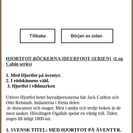
Tillbaka
Början av sidan
HJORTFOT-BÖCKERNA [DEERFOOT-SERIEN]
(Log
Cabin series)
1. Med Hjortfot på äventyr.
2. I rödskinnens våld.
3. Hjortfot i vildmarken
Utöver Hjortfot heter huvudpersonerna här Jack Carlton och
Otto Relstaub. Indianerna i första delen
är shawanoer och osager. Men i andra och tredje boken är de
mest sauker. Hövdingen Ogallah spelar en viktig roll. Tiden
anges till tidigt 1800-tal.
1. SVENSK TITEL: MED HJORTFOT PÅ ÄVENTYR.