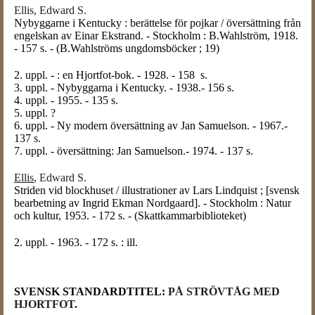
Ellis, Edward S.
Nybyggarne i Kentucky : berättelse för pojkar / översättning från
engelskan av Einar Ekstrand. - Stockholm : B.Wahlström, 1918.
- 157 s. - (B.Wahlströms ungdomsböcker ; 19)
2. uppl. - : en Hjortfot-bok. - 1928. - 158 s.
3. uppl. - Nybyggarna i Kentucky. - 1938.- 156 s.
4. uppl. - 1955. - 135 s.
5. uppl. ?
6. uppl. - Ny modern översättning av Jan Samuelson. - 1967.-
137 s.
7. uppl. - översättning: Jan Samuelson.- 1974. - 137 s.
Ellis
, Edward S.
Striden vid blockhuset / illustrationer av Lars Lindquist ; [svensk
bearbetning av Ingrid Ekman Nordgaard]. - Stockholm : Natur
och kultur, 1953. - 172 s. - (Skattkammarbiblioteket)
2. uppl. - 1963. - 172 s. : ill.
SVENSK STANDARDTITEL:
PÅ STRÖVTÅG MED
HJORTFOT.