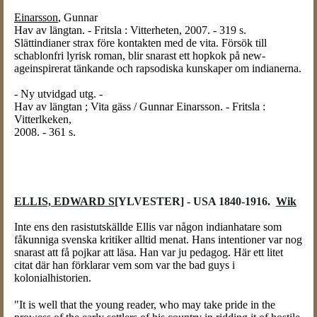
Einarsson
, Gunnar
Hav av längtan. - Fritsla : Vitterheten, 2007. - 319 s.
Slättindianer strax före kontakten med de vita. Försök till
schablonfri lyrisk roman, blir snarast ett hopkok på new-
ageinspirerat tänkande och rapsodiska kunskaper om indianerna.
- Ny utvidgad utg. -
Hav av längtan ; Vita gäss / Gunnar Einarsson. - Fritsla :
Vitterlkeken,
2008. - 361 s.
ELLIS, EDWARD S[
YLVESTER] - USA 1840-1916.
Wik
Inte ens den rasistutskällde Ellis var någon indianhatare som
fåkunniga svenska kritiker alltid menat. Hans intentioner var nog
snarast att få pojkar att läsa. Han var ju pedagog. Här ett litet
citat där han förklarar vem som var the bad guys i
kolonialhistorien.
"It is well that the young reader, who may take pride in the