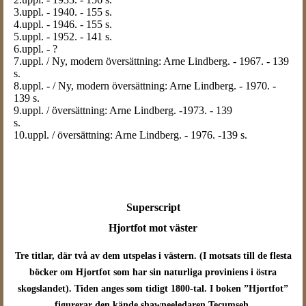
3.uppl. - 1940. - 155 s.
4.uppl. - 1946. - 155 s.
5.uppl. - 1952. - 141 s.
6.uppl. - ?
7.uppl. / Ny, modern översättning: Arne Lindberg. - 1967. - 139
s.
8.uppl. - / Ny, modern översättning: Arne Lindberg. - 1970. -
139 s.
9.uppl. / översättning: Arne Lindberg. -1973. - 139
s.
10.uppl. / översättning: Arne Lindberg. - 1976. -139 s.
Superscript
Hjortfot mot väster
Tre titlar, där två av dem utspelas i västern. (I motsats till de flesta
böcker om Hjortfot som har sin naturliga proviniens i östra
skogslandet). Tiden anges som tidigt 1800-tal. I boken ”Hjortfot”
figurerar den kände shawneeledaren Tecumseh.