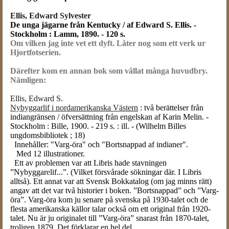
Ellis, Edward Sylvester
De unga jägarne från Kentucky / af Edward S. Ellis. -
Stockholm : Lamm, 1890. - 120 s.
Om vilken jag inte vet ett dyft.
Låter nog som ett verk ur
Hjortfotserien.
Därefter kom en annan bok som vållat många huvudbry.
Nämligen:
Ellis, Edward S.
Nybyggarlif i nordamerikanska Västern
: två berättelser från
indiangränsen / öfversättning från engelskan af Karin Melin. -
Stockholm : Bille, 1900. - 219 s. : ill. - (Wilhelm Billes
ungdomsbibliotek ; 18)
Innehåller: "Varg-öra" och "Bortsnappad af indianer".
Med 12 illustrationer.
Ett av problemen var att Libris hade stavningen
”Nybyggar
e
lif...”. (Vilket försvårade sökningar där. I Libris
alltså). Ett annat var att Svensk Bokkatalog (om jag minns rätt)
angav att det var två historier i boken. ”Bortsnappad” och ”Varg-
öra”. Varg-öra kom ju senare på svenska på 1930-talet och de
flesta amerikanska källor talar också om ett original från 1920-
talet. Nu är ju originalet till ”Varg-öra” snarast från 1870-talet,
troligen 1879. Det förklarar en hel del