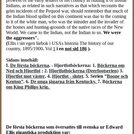
prowess of the early settlers of his country in ridding it of hostile
Indians, as related in such narratives as that which recounts the
grim incidents of the Pequod war, should remember that much of
the Indian blood spilled on this continent was due to the coming
to it of the white man, who was the intruder and the invader of
the homes and hunting-grounds of the native races of the New
World. We came to the Indian, not the Indian to us.
We were
the aggressors".
(
Ellis i sin egen lärbok i USAs historia The history of our
country, 1895/1900
.
Vol
1
i en
not sid 186
).
Sidans innehåll:
I.
De första böckerna
. - Hjortfotböckerna: 1.
Böckerna om
Ned och Hjortfot
; 2.
Hjortfotböckerna (Deerfootserien)
3.
Hjortfot mot väster
.
4.
Hjortfot - slutet
.
5. Serien
”
Boone och
Kenton”
. 6.
De unga jägarna från Kentucky.
7. B
öckerna
om King Philips krig.
De första böckerna som översattes till svenska ur Edward
Ellis gigantiska produktion var: