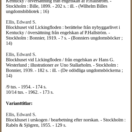
Kentucky / öfversättning från engelskan af P.Hallström. -
Stockholm : Bille, 1899. - 202 s. : ill. - (Wilhelm Billes
ungdomsbibliotek ; 16)
Ellis, Edward S.
Blockhuset vid Lickingfloden : berättelse från nybyggarlivet i
Kentucky / översättning från engelskan af P.Hallström. -
Stockholm : Bonnier, 1919. - ? s. - (Bonniers ungdomsböcker ;
14)
Ellis, Edward S.
Blockhuset vid Lickingfloden / från engelskan av Hans G.
Westerlund ; illustrationer av Uno Stallarholm. - Stockholm :
Bonnier, 1939. - 182 s. : ill. - (De odödliga ungdomsböckerna ;
14)
/9 tus. - 1954. - 174 s.
10/14 tus. - 1962. - 173 s.
Varianttitlar:
Ellis
,
Edward S.
Blockhuset i urskogen / bearbetning efter norskan. - Stockholm :
Rabén & Sjögren, 1955. - 129 s.