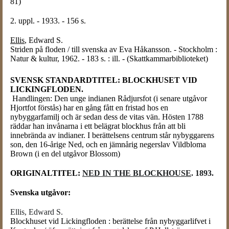
81)
2. uppl. - 1933. - 156 s.
Ellis
, Edward S.
Striden på floden / till svenska av Eva Håkansson. - Stockholm :
Natur & kultur, 1962. - 183 s. : ill. - (Skattkammarbiblioteket)
SVENSK STANDARDTITEL: BLOCKHUSET VID
LICKINGFLODEN.
Handlingen: Den unge indianen Rådjursfot (i senare utgåvor
Hjortfot förstås) har en gång fått en fristad hos en
nybyggarfamilj och är sedan dess de vitas vän. Hösten 1788
räddar han invånarna i ett belägrat blockhus från att bli
innebrända av indianer. I berättelsens centrum står nybyggarens
son, den 16-årige Ned, och en jämnårig negerslav Vildbloma
Brown (i en del utgåvor Blossom)
ORIGINALTITEL:
NED IN THE BLOCKHOUSE
. 1893.
Svenska utgåvor:
Ellis, Edward S.
Blockhuset vid Lickingfloden : berättelse från nybyggarlifvet i