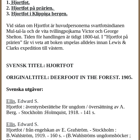
1.
Hjortfot.
2.
Hjortfot på prärien.
3.
Hjortfot i Klippiga bergen.
Vid sidan om Hjortfot är huvudpersonerna svartfotsindianen
Mul-tal-la och de vita tvillingpojkarna Victor och George
Shelton. Tiden för handlingen är tidigt 1800-tal. I ”Hjortfot på
prärien” får vi veta att boken utspelas alldeles innan Lewis &
Clarks expedition till västern.
SVENSK TITEL: HJORTFOT
ORIGINALTITEL: DEERFOOT IN THE FOREST. 1905.
Svenska utgåvor:
Ellis
, Edward S.
Hjortfot : äventyrsberättelse för ungdom / översättning av A.
Berg. - Stockholm :Holmquist, 1918. - 141 s.
Ellis
, Edward S.
Hjortfot / från engelskan av E. Grafström. - Stockholm :
B.Wahlström, 1919. - 160 s. - (B.Wahlströms ungdomsböcker ;