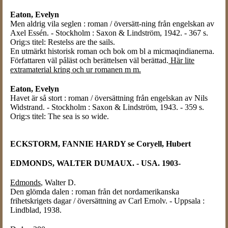
Eaton, Evelyn
Men aldrig vila seglen : roman / översätt-ning från engelskan av
Axel Essén. - Stockholm : Saxon & Lindström, 1942. - 367 s.
Orig:s titel: Restelss are the sails.
En utmärkt historisk roman och bok om bl a micmaqindianerna.
Författaren väl påläst och berättelsen väl berättad.
Här lite
extramaterial kring och ur romanen m m.
Eaton
, Evelyn
Havet är så stort : roman / översättning från engelskan av Nils
Widstrand. - Stockholm : Saxon & Lindström, 1943. - 359 s.
Orig:s titel: The sea is so wide.
ECKSTORM, FANNIE HARDY se Coryell, Hubert
EDMONDS, WALTER DUMAUX. - USA. 1903-
Edmonds
, Walter D.
Den glömda dalen : roman från det nordamerikanska
frihetskrigets dagar / översättning av Carl Ernolv. - Uppsala :
Lindblad, 1938.