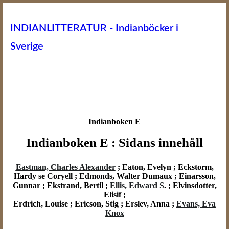
INDIANLITTERATUR - Indianböcker i
Sverige
Indianboken E
Indianboken E : Sidans innehåll
Eastman, Charles Alexander
; Eaton, Evelyn ; Eckstorm,
Hardy se Coryell ; Edmonds, Walter Dumaux ; Einarsson,
Gunnar ; Ekstrand, Bertil ;
Ellis, Edward S
. ;
Elvinsdotter,
Elisif
;
Erdrich, Louise ; Ericson, Stig ; Erslev, Anna ;
Evans, Eva
Knox