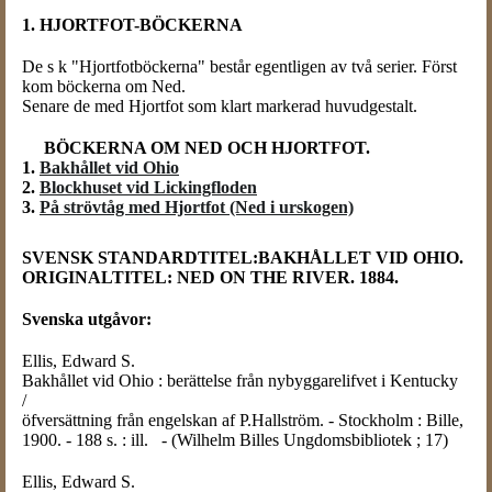
1. HJORTFOT-BÖCKERNA
De s k "Hjortfotböckerna" består egentligen av två serier. Först
kom böckerna om Ned.
Senare de med Hjortfot som klart markerad huvudgestalt.
BÖCKERNA OM NED OCH HJORTFOT.
1.
Bakhållet vid Ohio
2.
Blockhuset vid Lickingfloden
3.
På strövtåg med Hjortfot (Ned i urskogen)
SVENSK STANDARDTITEL:BAKHÅLLET VID OHIO.
ORIGINALTITEL: NED ON THE RIVER. 1884.
Svenska utgåvor:
Ellis
, Edward S.
Bakhållet vid Ohio : berättelse från nybyggarelifvet i Kentucky
/
öfversättning från engelskan af P.Hallström. - Stockholm : Bille,
1900. - 188 s. : ill. - (Wilhelm Billes Ungdomsbibliotek ; 17)
Ellis, Edward S.