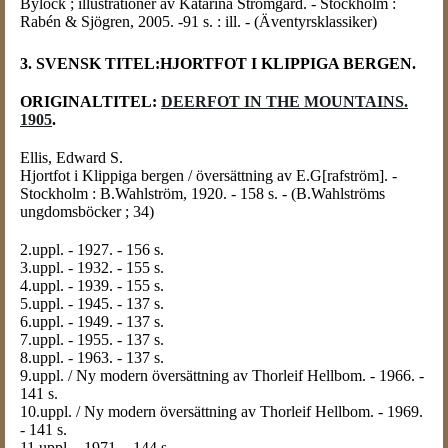
Bylock ; illustrationer av Katarina Strömgård. - Stockholm :
Rabén & Sjögren, 2005. -91 s. : ill. - (Äventyrsklassiker)
3. SVENSK TITEL:HJORTFOT I KLIPPIGA BERGEN.
ORIGINALTITEL:
DEERFOT IN THE MOUNTAINS.
1905
.
Ellis, Edward S.
Hjortfot i Klippiga bergen / översättning av E.G[rafström]. -
Stockholm : B.Wahlström, 1920. - 158 s. - (B.Wahlströms
ungdomsböcker ; 34)
2.uppl. - 1927. - 156 s.
3.uppl. - 1932. - 155 s.
4.uppl. - 1939. - 155 s.
5.uppl. - 1945. - 137 s.
6.uppl. - 1949. - 137 s.
7.uppl. - 1955. - 137 s.
8.uppl. - 1963. - 137 s.
9.uppl. / Ny modern översättning av Thorleif Hellbom. - 1966. -
141 s.
10.uppl. / Ny modern översättning av Thorleif Hellbom. - 1969.
- 141 s.
11.uppl. - 1971. - 144 s.