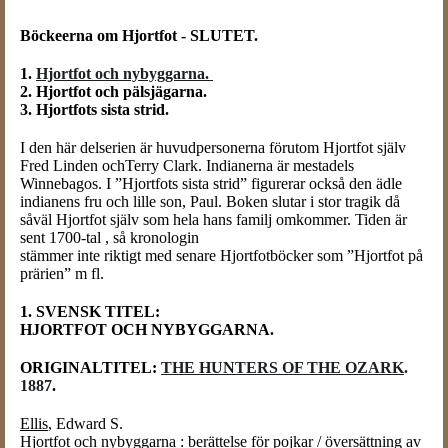
Böckeerna om Hjortfot - SLUTET.
1.
Hjortfot och nybyggarna.
2. Hjortfot och pälsjägarna.
3. Hjortfots sista strid.
I den här delserien är huvudpersonerna förutom Hjortfot själv
Fred Linden ochTerry Clark. Indianerna är mestadels
Winnebagos. I ”Hjortfots sista strid” figurerar också den ädle
indianens fru och lille son, Paul. Boken slutar i stor tragik då
såväl Hjortfot själv som hela hans familj omkommer. Tiden är
sent 1700-tal , så kronologin
stämmer inte riktigt med senare Hjortfotböcker som ”Hjortfot på
prärien” m fl.
1. SVENSK TITEL:
HJORTFOT OCH NYBYGGARNA.
ORIGINALTITEL:
THE HUNTERS OF THE OZARK
.
1887
.
Ellis
, Edward S.
Hjortfot och nybyggarna : berättelse för pojkar / översättning av