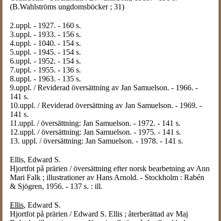
(B.Wahlströms ungdomsböcker ; 31)
2.uppl. - 1927. - 160 s.
3.uppl. - 1933. - 156 s.
4.uppl. - 1040. - 154 s.
5.uppl. - 1945. - 154 s.
6.uppl. - 1952. - 154 s.
7.uppl. - 1955. - 136 s.
8.uppl. - 1963. - 135 s.
9.uppl. / Reviderad översättning av Jan Samuelson. - 1966. -
141 s.
10.uppl. / Reviderad översättning av Jan Samuelson. - 1969. -
141 s.
11.uppl. / översättning: Jan Samuelson. - 1972. - 141 s.
12.uppl. / översättning: Jan Samuelson. - 1975. - 141 s.
13. uppl. / översättning: Jan Samuelson. - 1978. - 141 s.
Ellis, Edward S
.
Hjortfot på prärien / översättning efter norsk bearbetning av Ann
Mari Falk ; illustrationer av Hans Arnold. - Stockholm : Rabén
& Sjögren, 1956. - 137 s. : ill.
Ellis
, Edward S.
Hjortfot på prärien / Edward S. Ellis ; återberättad av Maj