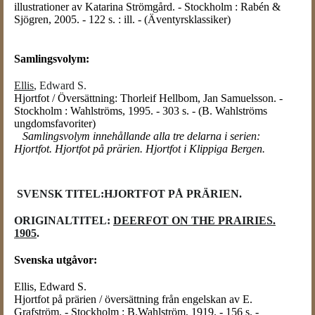
illustrationer av Katarina Strömgård. - Stockholm : Rabén &
Sjögren, 2005. - 122 s. : ill. - (Äventyrsklassiker)
Samlingsvolym:
Ellis
, Edward S.
Hjortfot / Översättning: Thorleif Hellbom, Jan Samuelsson. -
Stockholm : Wahlströms, 1995. - 303 s. - (B. Wahlströms
ungdomsfavoriter)
Samlingsvolym innehållande alla tre delarna i serien:
Hjortfot.
Hjortfot på prärien. Hjortfot i Klippiga Bergen.
SVENSK TITEL:HJORTFOT PÅ PRÄRIEN.
ORIGINALTITEL:
DEERFOT ON THE PRAIRIES.
1905
.
Svenska utgåvor:
Ellis, Edward S.
Hjortfot på prärien / översättning från engelskan av E.
Grafström. - Stockholm : B.Wahlström, 1919. - 156 s. -