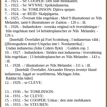
4. - 1921. - Se: COOPER: Den siste mohikanen.
5. - 1922. - Se: WYNNE: Spökindianerna.
6. - 1923. - Se: TOMLINSON: Djärva spejare.
7. - 1924. - se: REID: Skalpjägarna.
8. - 1925. - Översatt från engelskan ; Med 9 illustrationer av Nils
Melander, samt 6 illustrationer av Zanton. - 126 s. : ill.
9. - 1926. - Indianboken : svenska original och översättningar /
från engelskan med 14 helsidesplanscher av Nils Melander. -
126 s.
[Innehåll: Överfallet på Fort Scottsburg ; I indianernas våld ;
[(Bronsgudens dom)=Utspelas inte i Nordamerika] ;
Undan indianerna (John Colters flykt) ; Guldets rop. ]
10. - 1927. - Indianboken : Striden mot indianerna / översättning
från engelskan ; 13 helsidesplanscher av Nils Melander. - 143 s.
: ill.
11. - 1928. - / illustrationer av Nils Melander. - 111 s. : ill.
[Innehåll: Överfallet. Alexander Henrys äventyr bland
indianerna. Jagad av svartfötterna. Michigan John.
Räddat från bålet]
12. - 1929. - se CLEVE:
13. - 1930. - Se: TOMLINSON:
14. - 1931. - Se: CLEVE:
15. - 1932. - Se: COOPER: Unkas : den siste mohikanen
16. - 1933. - Se: STEUBEN: