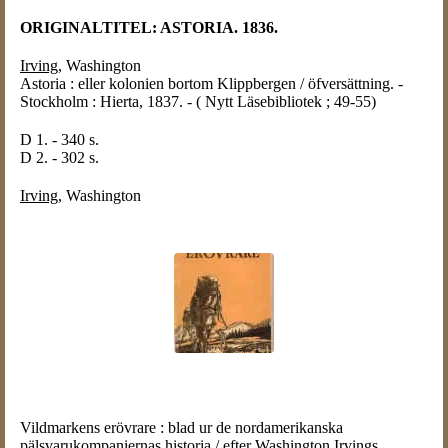
ORIGINALTITEL: ASTORIA. 1836.
Irving
, Washington
Astoria : eller kolonien bortom Klippbergen / öfversättning. -
Stockholm : Hierta, 1837. - ( Nytt Läsebibliotek ; 49-55)
D 1. - 340 s.
D 2. - 302 s.
Irving
, Washington
Vildmarkens erövrare : blad ur de nordamerikanska
pälsvarukompaniernas historia / efter Washington Irvings