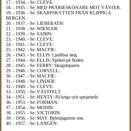
17. - 1934. - Se: CLEVE:
18. - 1935. - Se: MED PRÄRIESKONARE MOT VÄSTER.
19. - 1936. - Se: SKARPSKYTTEN FRÅN KLIPPIGA
BERGEN.
20. - 1937. - Se: LIEBERATH:
21. - 1938. - Se: WIESLER:
22. - 1939. - Se: SABIN:
23. - 1940. - Se: CLEVE:
24. - 1941. - Se: CLEVE:
25. - 1942. - Se: MACFIE:
26. - 1943. - Se: ELLIS: Ljudlösa steg.
27. - 1944. - Se: ELLIS: Spöket på floden.
28. - 1945. - Se: FERRY: Skogslöparen.
29. - 1946. - Se: CORYELL:
30. - 1947. - Se: MACFIE:
31. - 1948. - Se: LINDER:
32. - 1949. - Se: CLEVE:
33. - 1950. - Se: VÄSTFELT:
34. - 1951. - Se: HENTY: På krigs och spejarstråt.
36. - 1953. - Se: FORMAN:
37. - 1954. - Se: MODIN
38. - 1955. - Se: VICTORIN:
39. - 1956. - Se: MAY: Björnjägarens son.
40. - 1957. - Se: LANGEN: