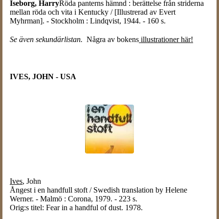
Iseborg, Harry
Röda panterns hämnd : berättelse från striderna
mellan röda och vita i Kentucky / [Illustrerad av Evert
Myhrman]. - Stockholm : Lindqvist, 1944. - 160 s.
Se även sekundärlistan.
Några av bokens
illustrationer här!
IVES, JOHN - USA
Ives
, John
Ångest i en handfull stoft / Swedish translation by Helene
Werner. - Malmö : Corona, 1979. - 223 s.
Orig:s titel: Fear in a handful of dust. 1978.